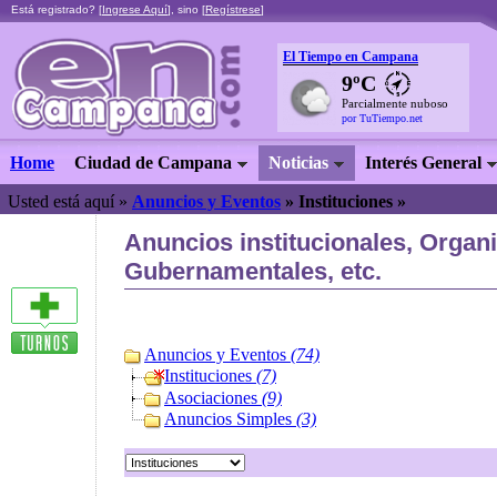
Está registrado? [
Ingrese Aquí
], sino [
Regístrese
]
El Tiempo en Campana
9ºC
Parcialmente nuboso
por TuTiempo.net
Home
Ciudad de Campana
Noticias
Interés General
Usted está aquí »
Anuncios y Eventos
»
Instituciones »
Anuncios institucionales, Organ
Gubernamentales, etc.
Anuncios y Eventos
(74)
Instituciones
(7)
Asociaciones
(9)
Anuncios Simples
(3)