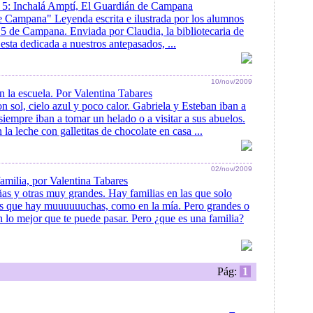
5: Inchalá Amptí, El Guardián de Campana
 Campana" Leyenda escrita e ilustrada por los alumnos
 5 de Campana. Enviada por Claudia, la bibliotecaria de
 esta dedicada a nuestros antepasados, ...
10/nov/2009
n la escuela. Por Valentina Tabares
sol, cielo azul y poco calor. Gabriela y Esteban iban a
 siempre iban a tomar un helado o a visitar a sus abuelos.
 leche con galletitas de chocolate en casa ...
02/nov/2009
amilia, por Valentina Tabares
s y otras muy grandes. Hay familias en las que solo
as que hay muuuuuuchas, como en la mía. Pero grandes o
n lo mejor que te puede pasar. Pero ¿que es una familia?
Pág:
1