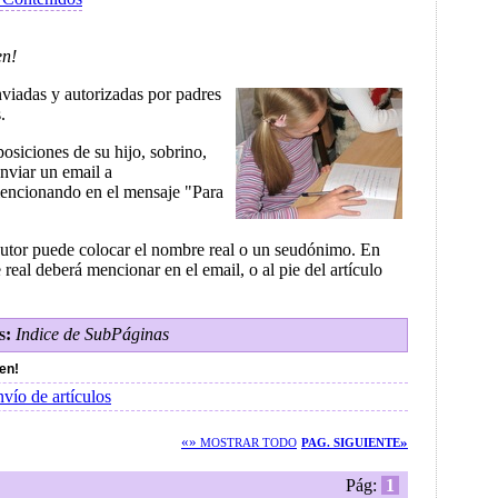
en!
viadas y autorizadas por padres
.
osiciones de su hijo, sobrino,
enviar un email a
encionando en el mensaje "Para
or puede colocar el nombre real o un seudónimo. En
real deberá mencionar en el email, o al pie del artículo
s:
Indice de SubPáginas
en!
nvío de artículos
«»
»
MOSTRAR TODO
PAG. SIGUIENTE
Pág:
1