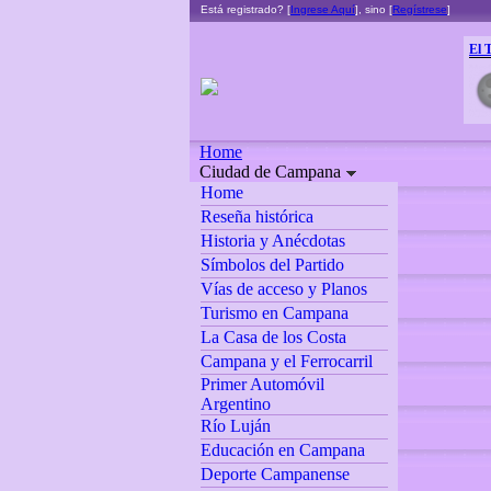
Está registrado? [
Ingrese Aquí
], sino [
Regístrese
]
El 
Home
Ciudad de Campana
Home
Reseña histórica
Historia y Anécdotas
Símbolos del Partido
Vías de acceso y Planos
Turismo en Campana
La Casa de los Costa
Campana y el Ferrocarril
Primer Automóvil
Argentino
Río Luján
Educación en Campana
Deporte Campanense