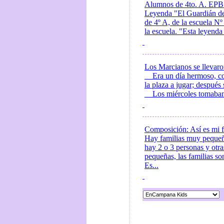
Alumnos de 4to. A. EPB 
Leyenda "El Guardián de
de 4º A, de la escuela Nº
la escuela. "Esta leyenda
Los Marcianos se llevaro
Era un día hermoso, con 
la plaza a jugar; después
Los miércoles tomaban la
Composición: Así es mi f
Hay familias muy pequeña
hay 2 o 3 personas y otr
pequeñas, las familias so
Es...