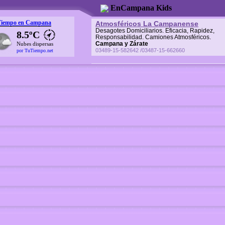
EnCampana Kids
Tiempo en Campana
Atmosféricos La Campanense
Desagotes Domiciliarios. Eficacia, Rapidez,
8.5ºC
Responsabilidad. Camiones Atmosféricos.
Campana y Zárate
Nubes dispersas
03489-15-582642 /03487-15-662660
por TuTiempo.net