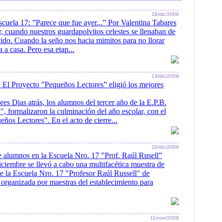
28/dic/2009
uela 17: ”Parece que fue ayer...” Por Valentina Tabares
, cuando nuestros guardapolvitos celestes se llenaban de
ido. Cuando la seño nos hacia mimitos para no llorar
a casa. Pero esa etap...
13/dic/2009
: El Proyecto ”Pequeños Lectores” eligió los mejores
s Dias atrás, los alumnos del tercer año de la E.P.B.
, formalizaron la culminación del año escolar, con el
eños Lectores". En el acto de cierre...
10/dic/2009
e alumnos en la Escuela Nro. 17 ”Prof. Raúl Rusell”
iciembre se llevó a cabo una multifacética muestra de
de la Escuela Nro. 17 "Profesor Raúl Russell" de
rganizada por maestras del establecimiento para
11/nov/2009