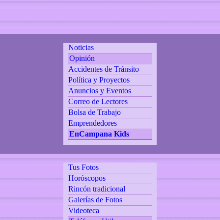
Noticias
Opinión
Accidentes de Tránsito
Política y Proyectos
Anuncios y Eventos
Correo de Lectores
Bolsa de Trabajo
Emprendedores
EnCampana Kids
Tus Fotos
Horóscopos
Rincón tradicional
Galerías de Fotos
Videoteca