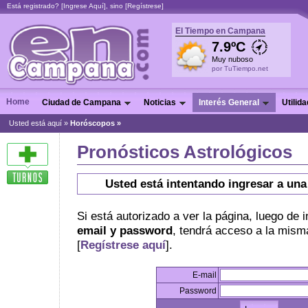
Está registrado? [
Ingrese Aquí
], sino [
Regístrese
]
El Tiempo en Campana
7.9ºC
Muy nuboso
por TuTiempo.net
Home
Ciudad de Campana
Noticias
Interés General
Utilid
Usted está aquí »
Horóscopos
»
Pronósticos Astrológicos
Usted está intentando ingresar a una
Si está autorizado a ver la página, luego de 
email y password
, tendrá acceso a la misma
[
Regístrese aquí
].
E-mail
Password