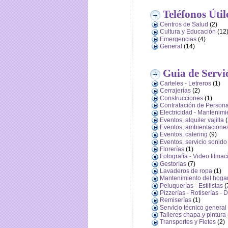
Teléfonos Útil
Centros de Salud
(2)
Cultura y Educación
(12
Emergencias
(4)
General
(14)
Guia de Servi
Carteles - Letreros
(1)
Cerrajerías
(2)
Construcciones
(1)
Contratación de Person
Electricidad - Mantenimi
Eventos, alquiler vajilla
(
Eventos, ambientacione
Eventos, catering
(9)
Eventos, servicio sonido
Florerías
(1)
Fotografía - Video filma
Gestorías
(7)
Lavaderos de ropa
(1)
Mantenimiento del hoga
Peluquerías - Estilistas
(
Pizzerías - Rotiserías - 
Remiserías
(1)
Servicio técnico general
Talleres chapa y pintura
Transportes y Fletes
(2)