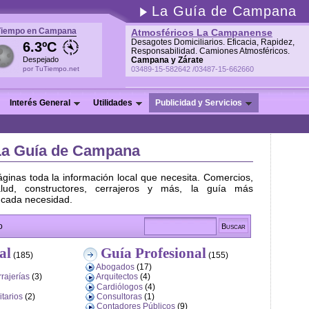
La Guía de Campana
Tiempo en Campana
Atmosféricos La Campanense
Desagotes Domiciliarios. Eficacia, Rapidez,
6.3ºC
Responsabilidad. Camiones Atmosféricos.
Despejado
Campana y Zárate
por TuTiempo.net
03489-15-582642 /03487-15-662660
Interés General
Utilidades
Publicidad y Servicios
La Guía de Campana
ginas toda la información local que necesita. Comercios,
alud, constructores, cerrajeros y más, la guía más
 cada necesidad.
o
al
Guía Profesional
(185)
(155)
Abogados
(17)
rajerías
(3)
Arquitectos
(4)
Cardiólogos
(4)
itarios
(2)
Consultoras
(1)
Contadores Públicos
(9)