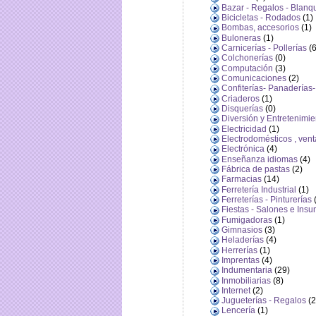
Bazar - Regalos - Blanq
Bicicletas - Rodados
(1)
Bombas, accesorios
(1)
Buloneras
(1)
Carnicerías - Pollerías
(6
Colchonerías
(0)
Computación
(3)
Comunicaciones
(2)
Confiterías- Panaderías-
Criaderos
(1)
Disquerías
(0)
Diversión y Entretenimie
Electricidad
(1)
Electrodomésticos , vent
Electrónica
(4)
Enseñanza idiomas
(4)
Fábrica de pastas
(2)
Farmacias
(14)
Ferretería Industrial
(1)
Ferreterías - Pinturerías
(
Fiestas - Salones e Insu
Fumigadoras
(1)
Gimnasios
(3)
Heladerías
(4)
Herrerías
(1)
Imprentas
(4)
Indumentaria
(29)
Inmobiliarias
(8)
Internet
(2)
Jugueterías - Regalos
(2
Lencería
(1)