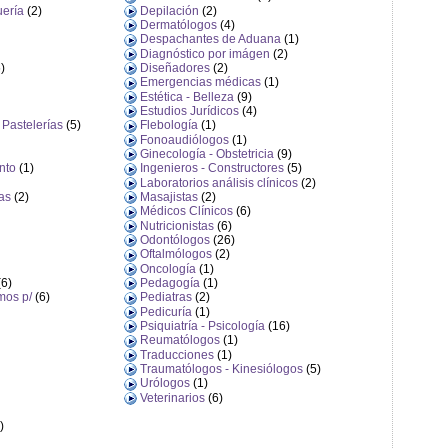
uería
(2)
Depilación
(2)
Dermatólogos
(4)
Despachantes de Aduana
(1)
Diagnóstico por imágen
(2)
)
Diseñadores
(2)
Emergencias médicas
(1)
Estética - Belleza
(9)
Estudios Jurídicos
(4)
 Pastelerías
(5)
Flebología
(1)
Fonoaudiólogos
(1)
Ginecología - Obstetricia
(9)
nto
(1)
Ingenieros - Constructores
(5)
Laboratorios análisis clínicos
(2)
as
(2)
Masajistas
(2)
Médicos Clínicos
(6)
Nutricionistas
(6)
Odontólogos
(26)
Oftalmólogos
(2)
Oncología
(1)
6)
Pedagogía
(1)
mos p/
(6)
Pediatras
(2)
Pedicuría
(1)
Psiquiatría - Psicología
(16)
Reumatólogos
(1)
Traducciones
(1)
Traumatólogos - Kinesiólogos
(5)
Urólogos
(1)
Veterinarios
(6)
)