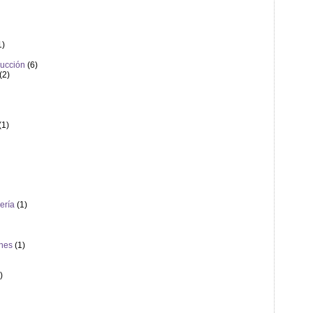
1)
rucción
(6)
(2)
(1)
ería
(1)
ones
(1)
)