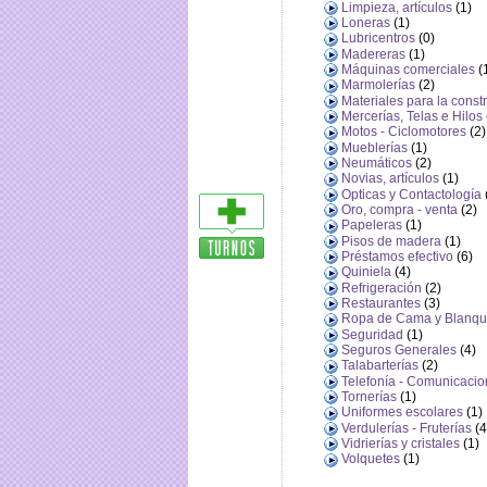
Limpieza, artículos
(1)
Loneras
(1)
Lubricentros
(0)
Madereras
(1)
Máquinas comerciales
(
Marmolerías
(2)
Materiales para la const
Mercerías, Telas e Hilos
Motos - Ciclomotores
(2)
Mueblerías
(1)
Neumáticos
(2)
Novias, artículos
(1)
Opticas y Contactología
Oro, compra - venta
(2)
Papeleras
(1)
Pisos de madera
(1)
Préstamos efectivo
(6)
Quiniela
(4)
Refrigeración
(2)
Restaurantes
(3)
Ropa de Cama y Blanqu
Seguridad
(1)
Seguros Generales
(4)
Talabarterías
(2)
Telefonía - Comunicaci
Tornerías
(1)
Uniformes escolares
(1)
Verdulerías - Fruterías
(4
Vidrierías y cristales
(1)
Volquetes
(1)