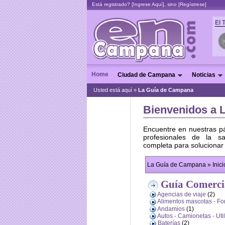
Está registrado? [
Ingrese Aquí
], sino [
Regístrese
]
El 
Home
Ciudad de Campana
Noticias
Usted está aquí »
La Guía de Campana
Bienvenidos a 
Encuentre en nuestras pá
profesionales de la s
completa para solucionar
La Guía de Campana » Inici
Guía Comerci
Agencias de viaje
(2)
Alimentos mascotas - For
Andamios
(1)
Autos - Camionetas - Util
Baterías
(2)