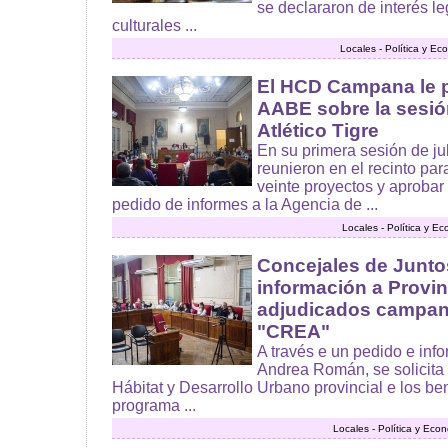
se declararon de interés le
culturales ...
Locales - Política y E
El HCD Campana le p
AABE sobre la sesión
Atlético Tigre
En su primera sesión de jul
reunieron en el recinto par
veinte proyectos y aprobar 
pedido de informes a la Agencia de ...
Locales - Política y E
Concejales de Juntos
información a Provin
adjudicados campan
"CREA"
A través e un pedido e info
Andrea Román, se solicita 
Hábitat y Desarrollo Urbano provincial e los b
programa ...
Locales - Política y Eco