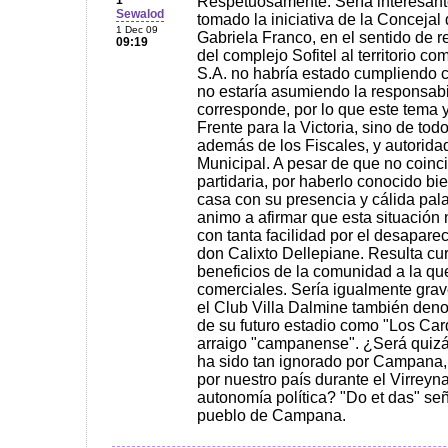
1
Respetuosamente: Sería interesant
Sewalod
tomado la iniciativa de la Conceja
1 Dec 09
Gabriela Franco, en el sentido de r
09:19
del complejo Sofitel al territorio 
S.A. no habría estado cumpliendo co
no estaría asumiendo la responsabi
corresponde, por lo que este tema 
Frente para la Victoria, sino de tod
además de los Fiscales, y autorida
Municipal. A pesar de que no coinci
partidaria, por haberlo conocido bi
casa con su presencia y cálida pal
animo a afirmar que esta situación 
con tanta facilidad por el desapare
don Calixto Dellepiane. Resulta cur
beneficios de la comunidad a la qu
comerciales. Sería igualmente gra
el Club Villa Dalmine también de
de su futuro estadio como "Los Car
arraigo "campanense". ¿Será quizá
ha sido tan ignorado por Campana,
por nuestro país durante el Virreyna
autonomía política? "Do et das" se
pueblo de Campana.