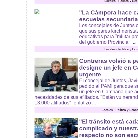
Locales - Política y Ec
"La Cámpora hace c
escuelas secundaria
Los concejales de Juntos c
que sus pares kirchneristas
educativas para "militar 
del gobierno Provincial" ...
Locales - Política y Ec
Contreras volvió a p
designe un jefe en 
urgente
El concejal de Juntos, Javi
pedido al PAMI para que s
un jefe en Campana que agi
necesidades de sus afiliados. "Están vulneran
13.000 afiliados", enfatizó ...
Locales - Política y Econ
"El tránsito está ca
complicado y nuestr
respecto no son es