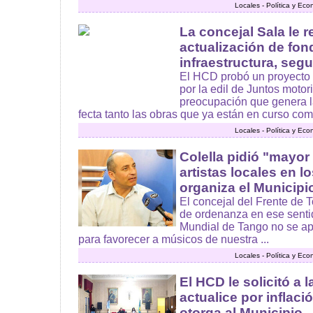
Locales - Política y Ec
La concejal Sala le r
actualización de fon
infraestructura, seg
El HCD probó un proyecto 
por la edil de Juntos motor
preocupación que genera l
fecta tanto las obras que ya están en curso como
Locales - Política y Ec
Colella pidió "mayor
artistas locales en 
organiza el Municipi
El concejal del Frente de 
de ordenanza en ese sentid
Mundial de Tango no se ap
para favorecer a músicos de nuestra ...
Locales - Política y Ec
El HCD le solicitó a 
actualice por inflaci
otorga al Municipio