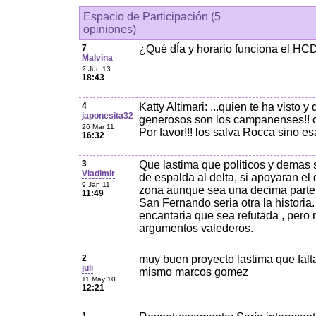
Espacio de Participación (5
opiniones)
7
¿Qué dÍa y horario funciona el HC
Malvina
2 Jun 13
18:43
4
Katty Altimari: ...quien te ha visto y
japonesita32
generosos son los campanenses!! c
26 Mar 11
Por favor!!! los salva Rocca sino es
16:32
3
Que lastima que politicos y demas 
Vladimir
de espalda al delta, si apoyaran el d
9 Jan 11
zona aunque sea una decima parte 
11:49
San Fernando seria otra la historia
encantaria que sea refutada , pero
argumentos valederos.
2
muy buen proyecto lastima que falta
juli
mismo marcos gomez
11 May 10
12:21