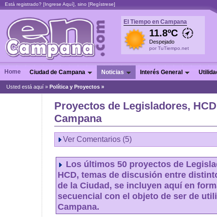
Está registrado? [
Ingrese Aquí
], sino [
Regístrese
]
El Tiempo en Campana
11.8ºC
Despejado
por TuTiempo.net
Home
Ciudad de Campana
Noticias
Interés General
Utilid
Usted está aquí »
Política y Proyectos
»
Proyectos de Legisladores, HCD 
Campana
Ver Comentarios (5)
Los últimos 50 proyectos de Legisla
HCD, temas de discusión entre distinto
de la Ciudad, se incluyen aquí en form
secuencial con el objeto de ser de util
Campana.