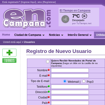
Está registrado? [
Ingrese Aquí
], sino [
Regístrese
]
El Tiempo en Campana
7ºC
Despejado
por TuTiempo.net
Home
Ciudad de Campana
Noticias
Interés General
Utilid
Usted está aquí »
Usuarios
Registro de Nuevo Usuario
Quiero Recibir Novedades de Portal de
Campana
(haga un tilde en la casilla de su
izquierda)
Nombre
E-mail
Tipo de E-mail:
Webmail |
Pop3
Teléfono
Dirección
Ciudad
País