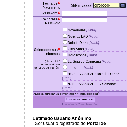
Fecha de
(dd/mm/aaaa)
Nacimiento
Password
Reingrese
Password
Novedades
[+info]
Noticias LAD
[+info]
Boletín Diario
[+info]
ClasiShop
[+info]
Seleccione sus
Intereses:
Horóscopos
[+info]
La Guía de Campana
[+info]
(Ud. recibirá
información del
----- o -----
[+info]
tema de su interés.)
*NO* ENVIARME *Boletín Diario*
[+info]
*NO* ENVIARME *1 x Semana*
[+info]
¿Desea agregar un comentario? «Haga click aquí»
Protección de Datos Personales
Estimado usuario Anónimo
Ser usuario registrado de
Portal de