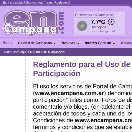
Está registrado? [
Ingrese Aquí
], sino [
Regístrese
]
El Tiempo en Campana
7.7ºC
Despejado
por TuTiempo.net
Home
Ciudad de Campana
Noticias
Interés General
Utilid
Usted está aquí »
USUARIOS
» Usuarios
Reglamento para el Uso de
Participación
El uso los servicios de Portal de Ca
(
www.encampana.com.ar
) denomin
participación" tales como: Foros de d
comentario y/o blogs, (en adelante el
aceptación de todos y cada uno de lo
Condiciones de
www.encampana.co
términos y condiciones que se establ