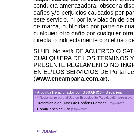
conducta amenazadora, obscena discri
daños y/o perjuicios causados por pa
este servicio, ni por la violación de d
de marca, publicidad por parte de cua
cualquier otro daño por cualquier otr
directa o indirectamente con el uso d
SI UD. No está DE ACUERDO O S
CUALQUIERA DE LOS TERMINOS Y
PRESENTE REGLAMENTO NO INGRE
EN EL/LOS SERVICIOS DE Portal d
(
www.encampana.com.ar
).
»
Articulos Relacionados con
USUARIOS » Usuarios
:
**Reglamento para el Uso de Espacios de Participación
›
[04/oct/2007
Tratamiento de Datos de Carácter Personal
›
[23/jun/2007]
Condiciones de Uso
›
[23/jun/2007]
« volver