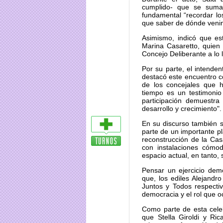
cumplido- que se sumar
fundamental “recordar l
que saber de dónde venim
Asimismo, indicó que es
Marina Casaretto, quien
Concejo Deliberante a lo l
Por su parte, el intende
destacó este encuentro co
de los concejales que h
tiempo es un testimonio 
participación demuestr
desarrollo y crecimiento".
En su discurso también s
parte de un importante 
reconstrucción de la Cas
con instalaciones cómod
espacio actual, en tanto, 
Pensar un ejercicio demo
que, los ediles Alejandro
Juntos y Todos respectiv
democracia y el rol que o
Como parte de esta celeb
que Stella Giroldi y Ri