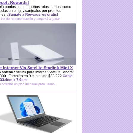
osoft Rewards!
lá puntos con pequeños retos diarios, como
das en bing, y canjealos por premios
bles.
¡Sumate a Rewards, es gratis!
 link de recomendación y empezá a ganar
e Internet Vía Satélite Starlink Mini X
 antena Starlink para internet Satelital. Ahora:
000.- También en 9 cuotas de $33.222
Cable
 33.4cm x 7.9cm
contratar un plan mensual para usarla.