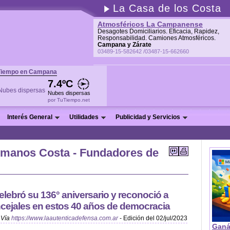
La Casa de los Costa
Atmosféricos La Campanense
Desagotes Domiciliarios. Eficacia, Rapidez,
Responsabilidad. Camiones Atmosféricos.
Campana y Zárate
03489-15-582642 /03487-15-662660
Tiempo en Campana
7.4ºC
Nubes dispersas
por TuTiempo.net
Interés General
Utilidades
Publicidad y Servicios
rmanos Costa - Fundadores de
ebró su 136° aniversario y reconoció a
cejales en estos 40 años de democracia
Vía
https://www.laautenticadefensa.com.ar
- Edición del 02/jul/2023
Ganá