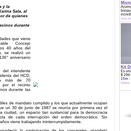
Micr
 y la
Acumu
búsque
arina Sala, al
increí
bor de quienes
Usá mi
vecinos durante
idades que viene
rable Concejo
los 40 años del
, se realizó un
136° aniversario
.
Kit D
 del intendente
Es una
$ 299.
sidenta del HCD,
15m -
ó a más de 70
Debes 
 por el recinto
inos durante las
ediles de mandato cumplido y los que actualmente ocupan
ue un 30 de junio de 1887 se reunía por primera vez el
la ciudad, un espacio tan sustancial para la democracia
ecta de cada interrupción del orden democrático. Sin
años viene trabajando ininterrumpidamente.
gradeció la participación de los concejales -mandato