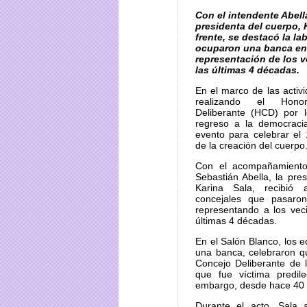
Con el intendente Abella
presidenta del cuerpo, K
frente, se destacó la la
ocuparon una banca en
representación de los 
las últimas 4 décadas.
En el marco de las activ
realizando el Hono
Deliberante (HCD) por 
regreso a la democracia
evento para celebrar el 
de la creación del cuerpo
Con el acompañamiento
Sebastián Abella, la pre
Karina Sala, recibi
concejales que pasaron
representando a los vec
últimas 4 décadas.
En el Salón Blanco, los 
una banca, celebraron q
Concejo Deliberante de 
que fue víctima predil
embargo, desde hace 40 
Durante el acto, Sala a