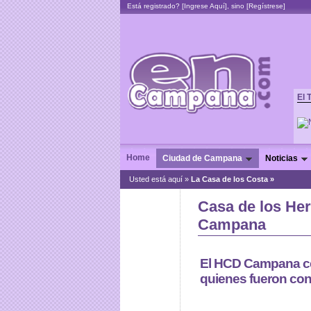
Está registrado? [
Ingrese Aquí
], sino [
Regístrese
]
El 
Home
Ciudad de Campana
Noticias
Usted está aquí »
La Casa de los Costa »
Casa de los He
Campana
El HCD Campana cel
quienes fueron con