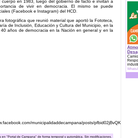
 cuerpo en 1983, luego del gobierno de facto e invitan a
mportancia de vivir en democracia. El mismo se puede
ociales (Facebook e Instagram) del HCD.
 fotográfica que reunió material que aportó la Fototeca,
ría de Inclusión, Educación y Cultura del Municipio, en la
 40 años de democracia en la Nación en general y en la
Atmo
Desag
Camion
Respon
indust
WhatsA
w.facebook.com/municipalidaddecampana/posts/pfbid02jBvQKA
ra en "Portal de Campana" de forma temporal y automática. Sin modificaciones.