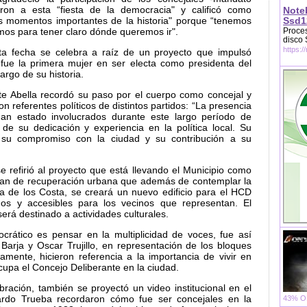
on a esta “fiesta de la democracia" y calificó como
Note
os momentos importantes de la historia" porque “tenemos
Ssd1
os para tener claro dónde queremos ir".
Proces
disco
https:/
ta fecha se celebra a raíz de un proyecto que impulsó
 fue la primera mujer en ser electa como presidenta del
argo de su historia.
nte Abella recordó su paso por el cuerpo como concejal y
n referentes políticos de distintos partidos: “La presencia
an estado involucrados durante este largo período de
de su dedicación y experiencia en la política local. Su
a su compromiso con la ciudad y su contribución a su
e refirió al proyecto que está llevando el Municipio como
plan de recuperación urbana que además de contemplar la
a de los Costa, se creará un nuevo edificio para el HCD
os y accesibles para los vecinos que representan. El
será destinado a actividades culturales.
crático es pensar en la multiplicidad de voces, fue así
 Barja y Oscar Trujillo, en representación de los bloques
amente, hicieron referencia a la importancia de vivir en
cupa el Concejo Deliberante en la ciudad.
ración, también se proyectó un video institucional en el
cardo Trueba recordaron cómo fue ser concejales en la
43% OF