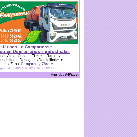
sféricos La Campanense
otes Domiciliarios e industriales
es Atmosféricos. ·Eficacia, Rapidez,
sabilidad. Desagotes Domiciliarios e
riales. Zona:
Campana y Zárate
pp (54): 3489-582642 / 3487-662660
Anuncios
AdWayet
SAuo7a45PBMv5EHnHBUghj77mc8R7dznqcEXJ6FdH1xNUCxTRbcyLawbkU