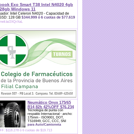
book Exo Smart T38 Intel N4020 4gb
28gb Windows 11
ador: Intel Celeron N4020 - Capacidad de
 SSD: 128 GB
$344.999 ó 6 cuotas de $77.619
/meli.la/2XQrXaL
Neumático Onyx 175/65
R14 82h 42%OFF $76.234
Tecnología de punta con
respaldo Internacional - ancho:
175mm - ISO9001, DOT,
TS16949, GCC, CCC, SNI
para Auto/Camioneta
F: $118.278 ó 6 cuotas de $19.713