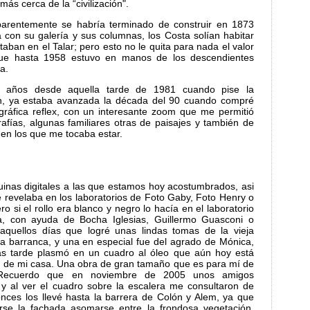
ás cerca de la “civilización".
aparentemente se habría terminado de construir en 1873
con su galería y sus columnas, los Costa solían habitar
aban en el Talar; pero esto no le quita para nada el valor
 que hasta 1958 estuvo en manos de los descendientes
a.
 años desde aquella tarde de 1981 cuando pise la
n, ya estaba avanzada la década del 90 cuando compré
gráfica reflex, con un interesante zoom que me permitió
afías, algunas familiares otras de paisajes y también de
 en los que me tocaba estar.
inas digitales a las que estamos hoy acostumbrados, asi
 se revelaba en los laboratorios de Foto Gaby, Foto Henry o
o si el rollo era blanco y negro lo hacía en el laboratorio
a, con ayuda de Bocha Iglesias, Guillermo Guasconi o
quellos días que logré unas lindas tomas de la vieja
a barranca, y una en especial fue del agrado de Mónica,
s tarde plasmó en un cuadro al óleo que aún hoy está
a de mi casa. Una obra de gran tamaño que es para mí de
e. Recuerdo que en noviembre de 2005 unos amigos
n y al ver el cuadro sobre la escalera me consultaron de
nces los llevé hasta la barrera de Colón y Alem, ya que
arse la fachada asomarse entre la frondosa vegetación.