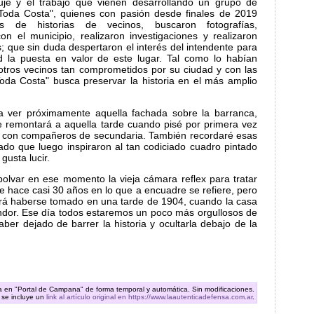
je y el trabajo que vienen desarrollando un grupo de
A Toda Costa", quienes con pasión desde finales de 2019
nes de historias de vecinos, buscaron fotografías,
n el municipio, realizaron investigaciones y realizaron
s; que sin duda despertaron el interés del intendente para
d la puesta en valor de este lugar. Tal como lo habían
otros vecinos tan comprometidos por su ciudad y con las
oda Costa" busca preservar la historia en el más amplio
 ver próximamente aquella fachada sobre la barranca,
e remontará a aquella tarde cuando pisé por primera vez
s con compañeros de secundaria. También recordaré esas
nado que luego inspiraron al tan codiciado cuadro pintado
gusta lucir.
olvar en ese momento la vieja cámara reflex para tratar
e hace casi 30 años en lo que a encuadre se refiere, pero
á haberse tomado en una tarde de 1904, cuando la casa
ndor. Ese día todos estaremos un poco más orgullosos de
er dejado de barrer la historia y ocultarla debajo de la
ra en "Portal de Campana" de forma temporal y automática. Sin modificaciones.
 se incluye un
link al artículo original en https://www.laautenticadefensa.com.ar
.