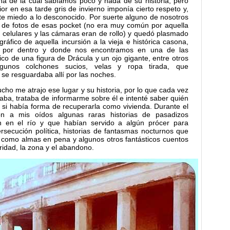
na de la cuál sabíamos poco y nada de su historia, pero
ior en esa tarde gris de invierno imponía cierto respeto y,
te miedo a lo desconocido. Por suerte alguno de nosotros
de fotos de esas pocket (no era muy común por aquella
 celulares y las cámaras eran de rollo) y quedó plasmado
áfico de aquella incursión a la vieja e histórica casona,
n por dentro y donde nos encontramos en una de las
fico de una figura de Drácula y un ojo gigante, entre otros
lgunos colchones sucios, velas y ropa tirada, que
se resguardaba allí por las noches.
ho me atrajo ese lugar y su historia, por lo que cada vez
aba, trataba de informarme sobre él e intenté saber quién
 si había forma de recuperarla como vivienda. Durante el
on a mis oídos algunas raras historias de pasadizos
n en el río y que habían servido a algún prócer para
secución política, historias de fantasmas nocturnos que
r como almas en pena y algunos otros fantásticos cuentos
ridad, la zona y el abandono.