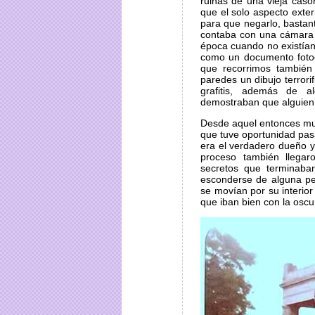
ruinas de una vieja caso
que el solo aspecto exter
para que negarlo, bastan
contaba con una cámara 
época cuando no existían
como un documento fotogr
que recorrimos tambié
paredes un dibujo terrori
grafitis, además de a
demostraban que alguien 
Desde aquel entonces muc
que tuve oportunidad pas
era el verdadero dueño y
proceso también llegar
secretos que terminaba
esconderse de alguna per
se movían por su interio
que iban bien con la oscu