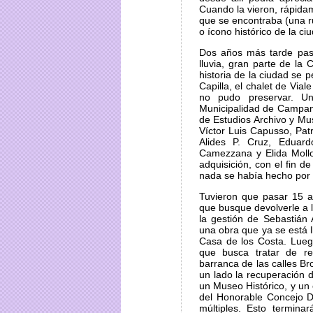
Cuando la vieron, rápida
que se encontraba (una r
o ícono histórico de la ci
Dos años más tarde pas
lluvia, gran parte de l
historia de la ciudad se 
Capilla, el chalet de Via
no pudo preservar. U
Municipalidad de Campana
de Estudios Archivo y Mu
Víctor Luis Capusso, Pa
Alides P. Cruz, Eduar
Camezzana y Elida Mollo
adquisición, con el fin d
nada se había hecho por s
Tuvieron que pasar 15 a
que busque devolverle a 
la gestión de Sebastián 
una obra que ya se está l
Casa de los Costa. Lueg
que busca tratar de r
barranca de las calles B
un lado la recuperación d
un Museo Histórico, y un 
del Honorable Concejo 
múltiples. Esto termina