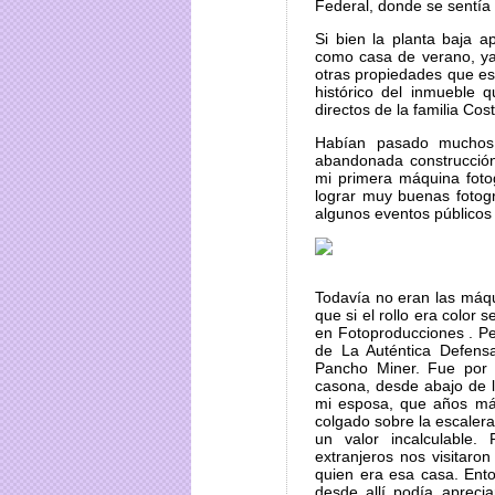
Federal, donde se sentía m
Si bien la planta baja 
como casa de verano, ya 
otras propiedades que est
histórico del inmueble
directos de la familia Cost
Habían pasado muchos
abandonada construcció
mi primera máquina foto
lograr muy buenas fotogr
algunos eventos públicos
Todavía no eran las máqu
que si el rollo era color
en Fotoproducciones . Per
de La Auténtica Defens
Pancho Miner. Fue por a
casona, desde abajo de l
mi esposa, que años má
colgado sobre la escaler
un valor incalculabl
extranjeros nos visitaro
quien era esa casa. Ento
desde allí podía apreci