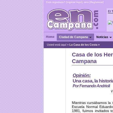
Está registrado? [
Ingrese Aquí
], sino [
Regístrese
]
El 
Home
Ciudad de Campana
Noticias
Usted está aquí »
La Casa de los Costa »
Casa de los He
Campana
Opinión:
Una casa, la histo
Por Fernando Andrioli
V
Mientras cursábamos la 
Escuela Normal Eduardo 
1981, fuimos invitados t