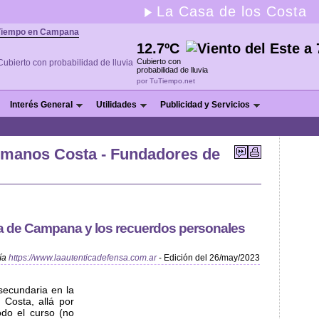
La Casa de los Costa
Tiempo en Campana
12.7ºC
Cubierto con
probabilidad de lluvia
por TuTiempo.net
Interés General
Utilidades
Publicidad y Servicios
rmanos Costa - Fundadores de
ria de Campana y los recuerdos personales
ía
https://www.laautenticadefensa.com.ar
- Edición del 26/may/2023
secundaria en la
Costa, allá por
odo el curso (no