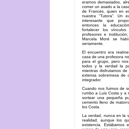
eramos demasiados, alr
comer un asado a la casa
de Francés, quien en e
nuestra “Tutora". Un 
interesante que prop
entonces la educació
fortalecer los vínculos
profesores e institución;
Marcela Moré se hab
seriamente.
El encuentro era realmen
casa de una profesora n
para el grupo, pero nos
todos y la verdad la 
mientras disfrutamos de
extensa sobremesa de ch
integrador.
Cuando nos fuimos de su
rumbo a Luis Costa y a r
sortear una pequeña p
cemento lleno de matorr
los Costa.
La verdad, nunca en la v
realidad; aunque los q
existencia. Estábamos e