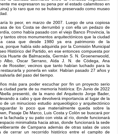
mente me expresaron su pena por el estado calamitoso en
uina) y lo raro que no se hubiere preservado como museo
udad.
aría lo peor, en marzo de 2007. Luego de una copiosa
a Casa de los Costa se derrumbó y con ella un pedazo de
perdía, como había pasado con el viejo Banco Provincia, la
le y tantos otros monumentos arquitectónicos que la ciudad
na casa que desde 1980 ya era patrimonio de la
, porque había sido adquirida por la Comisión Municipal
seo Histórico del Partido, en ese entonces compuesta por
tricia Huarte de Balmaceda, Germán S. N. Groenenwoold,
do Albo, Oscar Serrano, Aída J. N. de Códega, Ana
 de Rossiter; vecinos que tanto habían luchado para la
e restaurarla y ponerla en valor. Habían pasado 27 años y
alvarla del paso del tiempo.
ños más para poder escuchar por fin un proyecto serio
la ciudad parte de su memoria histórica: En Junio de 2022
Abella presentó, de la mano del Arquitecto Jorge Bader,
levando a cabo y que devolverá importancia al lugar de la
o de un minucioso estudio arqueológico y arquitectónico
esguardar lo poco que materialmente queda sobre la
rown, Pasaje De Marco, Luis Costa y Colón se buscará por
e la fachada y su patio con vista al río, donde funcionará
espacio minimalista hacia atras, donde funcionará la sede
Deliberante de Campana además de otras salas de usos
rá de cerrar un recorrido histórico entre el campito de