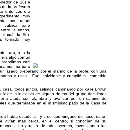
ededor de 18) a
 de la profesora
se entonces era
experimento muy
onía por aquel
n pública para
 entre alumnos,
 el cuál la Sra.
ía tomado muy
te raro, ir a la
o era algo común
 prendimos casi
pasamos bárbaro
 un asado preparado por el marido de la profe, con una
arlas y risas... Fue inolvidable y cumplió su cometido
 casa, todos juntos, salimos caminando por calle Brown
aíz de la iniciativa de alguno de los del grupo decidimos
uerta atada con alambre y avanzar por un camino de
ales que terminaba en el mismísimo patio de la Casa de
ida había estado allí y creo que ninguno de nosotros en
ue vivían más cerca, en el centro, si conocían de su
ntonces, un grupito de adolescentes, investigando las