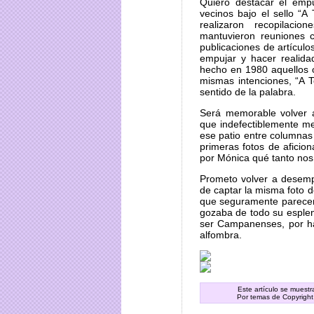
Quiero destacar el empu
vecinos bajo el sello “
realizaron recopilacio
mantuvieron reuniones co
publicaciones de artículo
empujar y hacer realida
hecho en 1980 aquellos 
mismas intenciones, “A T
sentido de la palabra.
Será memorable volver a
que indefectiblemente m
ese patio entre columna
primeras fotos de aficio
por Mónica qué tanto nos 
Prometo volver a desemp
de captar la misma foto d
que seguramente parecer
gozaba de todo su esple
ser Campanenses, por hab
alfombra.
Este artículo se muest
Por temas de Copyright