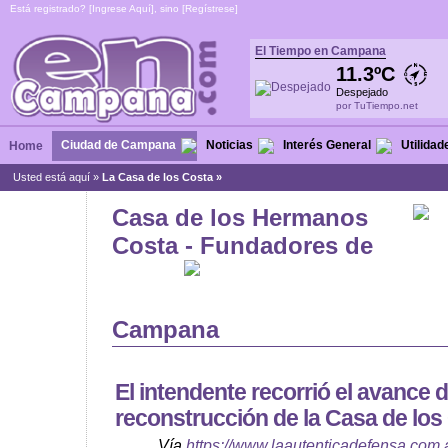
Está registrado? [
Ingrese Aquí
], sino [
Regístrese
]
El Tiempo en Campana
11.3ºC
Despejado
por TuTiempo.net
Ciudad de Campana
Noticias
Interés General
Utilidad
Home
Usted está aquí »
La Casa de los Costa »
Casa de los Hermanos
Costa - Fundadores de
Campana
El intendente recorrió el avance d
reconstrucción de la Casa de los
Vía
https://www.laautenticadefensa.com.