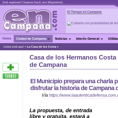
Está registrado? [
Ingrese Aquí
], sino [
Regístrese
]
El Tiempo en Campana
Home
Ciudad de Campana
Noticias
Interés General
Utilid
Usted está aquí »
La Casa de los Costa »
Casa de los Hermanos Costa
de Campana
El Municipio prepara una charla pa
disfrutar la historia de Campana d
Vía
https://www.laautenticadefensa.com.
La propuesta, de entrada
libre y gratuita, estará a