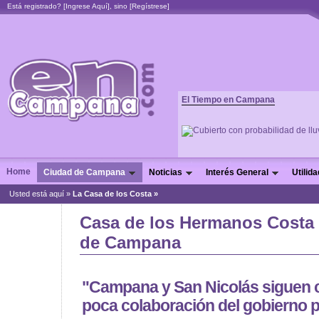
Está registrado? [
Ingrese Aquí
], sino [
Regístrese
]
El Tiempo en Campana
Home
Ciudad de Campana
Noticias
Interés General
Utilid
Usted está aquí »
La Casa de los Costa »
Casa de los Hermanos Costa
de Campana
"Campana y San Nicolás siguen c
poca colaboración del gobierno p