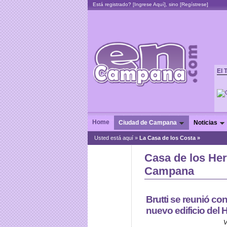
Está registrado? [
Ingrese Aquí
], sino [
Regístrese
]
El 
Home
Ciudad de Campana
Noticias
Usted está aquí »
La Casa de los Costa »
Casa de los He
Campana
Brutti se reunió con
nuevo edificio del
V