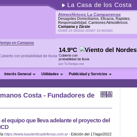
La Casa de los Costa
Atmosféricos La Campanense
Desagotes Domiciliarios. Eficacia, Rapidez,
Responsabilidad. Camiones Atmosféricos.
Campana y Zárate
03489-15-582642 /03487-15-662660
Tiempo en Campana
14.9ºC
Cubierto con
probabilidad de lluvia
por TuTiempo.net
Interés General
Utilidades
Publicidad y Servicios
rmanos Costa - Fundadores de
 el equipo que lleva adelante el proyecto del
 HCD
ía
https://www.laautenticadefensa.com.ar
- Edición del 17/ago/2022