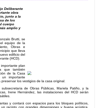
jo Deliberante
ortante obra
o, junto a la
sa de los
al cuerpo
más amplio y
nzalo Brutti, se
el equipo de la
iento, Obras e
icipio que lleva
uevo edificio del
erante (HCD).
 importante plan
na que también
ción de la Casa
 un importante
preservar los vestigios de la casa original.
subsecretaria de Obras Públicas, Mariela Patiño, y la
icas, Irene Hernández, las instalaciones del HCD serán
átiles.
ntas y contará con espacios para los bloques políticos,
a, un recinto con grandes dimensiones y buena acústica,