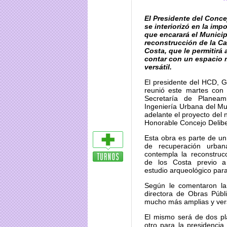
El Presidente del Conce
se interiorizó en la imp
que encarará el Municipi
reconstrucción de la Ca
Costa, que le permitirá 
contar con un espacio 
versátil.
El presidente del HCD, Go
reunió este martes con 
Secretaría de Planeam
Ingeniería Urbana del Mun
adelante el proyecto del n
Honorable Concejo Delib
Esta obra es parte de un
de recuperación urba
contempla la reconstruc
de los Costa previo a
estudio arqueológico para 
Según le comentaron la 
directora de Obras Públ
mucho más amplias y vers
El mismo será de dos pla
otro para la presidenci