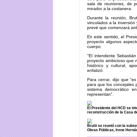
sala de reuniones, de p
mirador a la costanera.
Durante la reunión, Bru
vinculados a la inversión
prevé que comenzará ante
En este sentido, el Presi
proyecto algunos aspect
cuerpo.
"El intendente Sebastiá
proyecto ambicioso que n
histórico y cultural, a
enfatizó.
Para cerrar, dijo que "e
para que los concejales p
sistema democrático e
representan".
El Presidente del HCD se inte
reconstrucción de la Casa de
Brutti se reunió con la subse
Obras Públicas, Irene Herná