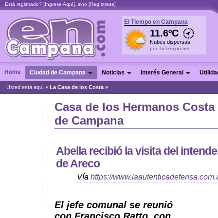
Está registrado? [
Ingrese Aquí
], sino [
Regístrese
]
El Tiempo en Campana
11.6ºC
Nubes dispersas
por TuTiempo.net
Home
Ciudad de Campana
Noticias
Interés General
Utilid
Usted está aquí »
La Casa de los Costa »
Casa de los Hermanos Costa
de Campana
Abella recibió la visita del inten
de Areco
Vía
https://www.laautenticadefensa.com.
El jefe comunal se reunió
con Francisco Ratto, con