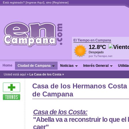
Está registrado? [
Ingrese Aquí
], sino [
Regístrese
]
El Tiempo en Campana
12.8ºC
Despejado
por TuTiempo.net
Home
Ciudad de Campana
Noticias
Interés General
Utilid
Usted está aquí »
La Casa de los Costa »
Casa de los Hermanos Costa
de Campana
Casa de los Costa:
"Abella va a reconstruir lo que el
caer"