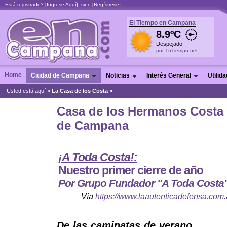
Está registrado? [
Ingrese Aquí
], sino [
Regístrese
]
El Tiempo en Campana
8.9ºC
Despejado
por TuTiempo.net
Home
Ciudad de Campana
Noticias
Interés General
Utilid
Usted está aquí »
La Casa de los Costa »
Casa de los Hermanos Costa
de Campana
¡A Toda Costa!:
Nuestro primer cierre de año
Por Grupo Fundador "A Toda Costa
Vía
https://www.laautenticadefensa.com.
De las caminatas de verano