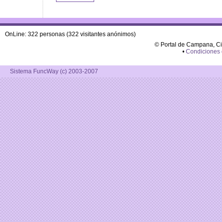
OnLine: 322 personas (322 visitantes anónimos)
© Portal de Campana, C
•
Condiciones
Sistema FuncWay (c) 2003-2007