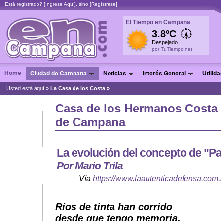
Está registrado? [
Ingrese Aquí
], sino [
Regístrese
]
El Tiempo en Campana
3.8ºC
Despejado
por TuTiempo.net
Home
Ciudad de Campana
Noticias
Interés General
Utilid
Usted está aquí »
La Casa de los Costa »
Casa de los Hermanos Costa
de Campana
La evolución del concepto de "Pa
Por Mario Trila
Vía
https://www.laautenticadefensa.com.
Ríos de tinta han corrido
desde que tengo memoria,