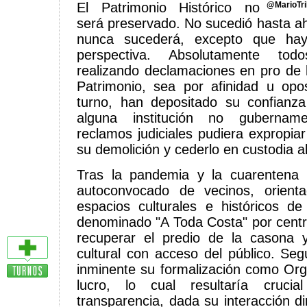
El Patrimonio Histórico no
@MarioTri
será preservado. No sucedió hasta a
nunca sucederá, excepto que ha
perspectiva. Absolutamente tod
realizando declamaciones en pro de 
Patrimonio, sea por afinidad u opo
turno, han depositado su confianz
alguna institución no gubernam
reclamos judiciales pudiera expropiar 
su demolición y cederlo en custodia al
Tras la pandemia y la cuarentena
autoconvocado de vecinos, orient
espacios culturales e históricos d
denominado "A Toda Costa" por cent
recuperar el predio de la casona y 
cultural con acceso del público. Se
inminente su formalización como Orga
lucro, lo cual resultaría cruci
transparencia, dada su interacción d