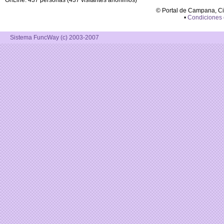
OnLine: 437 personas (437 visitantes anónimos)
© Portal de Campana, C
•
Condiciones
Sistema FuncWay (c) 2003-2007