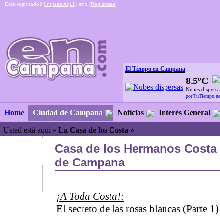
Está registrado? [
Ingrese Aquí
], sino [
Regístrese
]
El Tiempo en Campana
8.5ºC
Nubes dispersa
por TuTiempo.ne
Ciudad de Campana
Noticias
Interés General
Home
Usted está aquí »
La Casa de los Costa »
Casa de los Hermanos Costa
de Campana
¡A Toda Costa!:
El secreto de las rosas blancas (Parte 1)