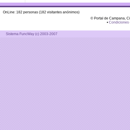
OnLine: 182 personas (182 visitantes anónimos)
© Portal de Campana, C
•
Condiciones
Sistema FuncWay (c) 2003-2007