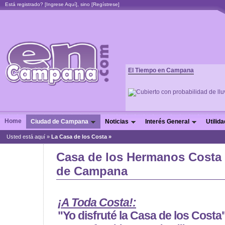
Está registrado? [
Ingrese Aquí
], sino [
Regístrese
]
El Tiempo en Campana
Home
Ciudad de Campana
Noticias
Interés General
Utilid
Usted está aquí »
La Casa de los Costa »
Casa de los Hermanos Costa
de Campana
¡A Toda Costa!:
"Yo disfruté la Casa de los Costa