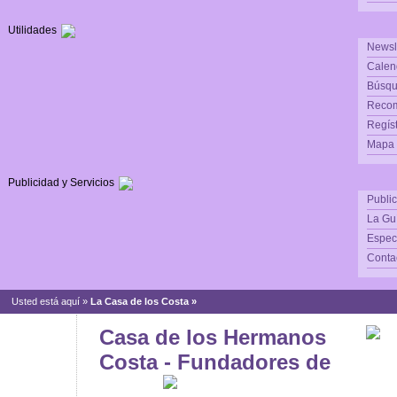
Utilidades
Newsl
Calen
Búsqu
Reco
Regís
Mapa d
Publicidad y Servicios
Publi
La Gu
Espec
Conta
Usted está aquí »
La Casa de los Costa »
Casa de los Hermanos
Costa - Fundadores de