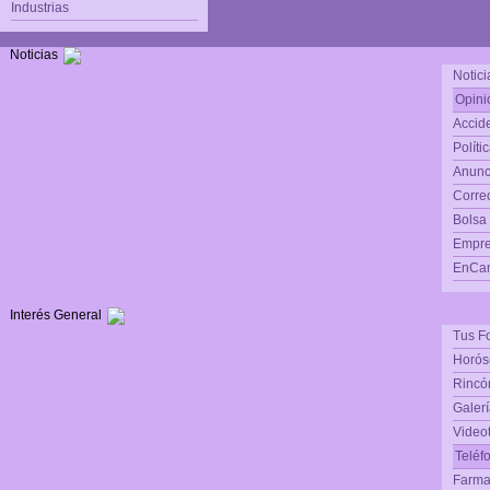
Industrias
Noticias
Notici
Opini
Accide
Políti
Anunc
Corre
Bolsa
Empre
EnCam
Interés General
Tus F
Horós
Rincón
Galerí
Video
Teléf
Farma