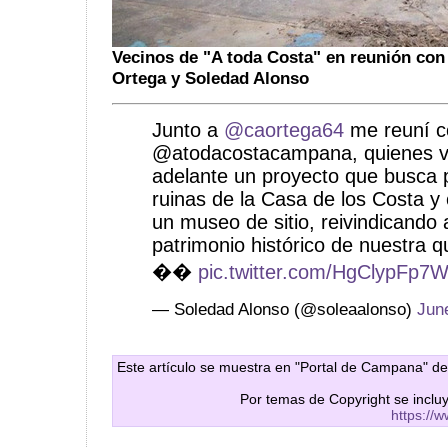
Vecinos de "A toda Costa" en reunión con
Ortega y Soledad Alonso
Junto a
@caortega64
me reuní co
@atodacostacampana, quienes vi
adelante un proyecto que busca p
ruinas de la Casa de los Costa y 
un museo de sitio, reivindicando 
patrimonio histórico de nuestra q
��
pic.twitter.com/HgClypFp7
— Soledad Alonso (@soleaalonso)
Jun
Este artículo se muestra en "Portal de Campana" de
Por temas de Copyright se inclu
https://