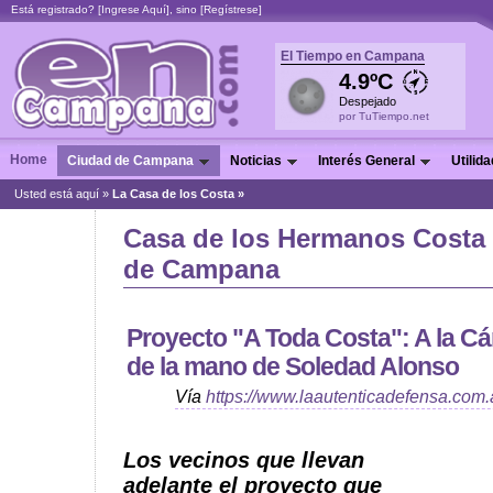
Está registrado? [
Ingrese Aquí
], sino [
Regístrese
]
El Tiempo en Campana
4.9ºC
Despejado
por TuTiempo.net
Home
Ciudad de Campana
Noticias
Interés General
Utilid
Usted está aquí »
La Casa de los Costa »
Casa de los Hermanos Costa
de Campana
Proyecto "A Toda Costa": A la C
de la mano de Soledad Alonso
Vía
https://www.laautenticadefensa.com.
Los vecinos que llevan
adelante el proyecto que