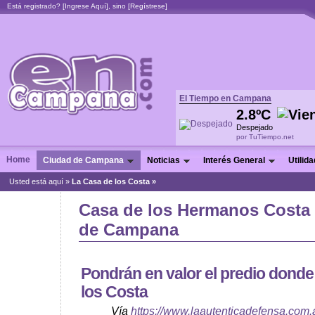
Está registrado? [
Ingrese Aquí
], sino [
Regístrese
]
El Tiempo en Campana
2.8ºC
Despejado
por TuTiempo.net
Home
Ciudad de Campana
Noticias
Interés General
Utilid
Usted está aquí »
La Casa de los Costa »
Casa de los Hermanos Costa
de Campana
Pondrán en valor el predio donde
los Costa
Vía
https://www.laautenticadefensa.com.