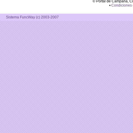
© Portal de Campana, C
•
Condiciones
Sistema FuncWay (c) 2003-2007