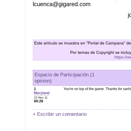
lcuenca@gigared.com
j
Este artículo se muestra en "Portal de Campana" de
Por temas de Copyright se inclu
https://
Espacio de Participación (1
opinion)
1
You're on top of the game. Thanks for sarh
Maryland
23 Nov 11
00:26
+ Escribir un comentario