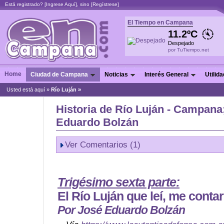
Está registrado? [
Ingrese Aquí
], sino [
Regístrese
]
El Tiempo en Campana
11.2ºC
Despejado
por TuTiempo.net
Home
Ciudad de Campana
Noticias
Interés General
Utilid
Usted está aquí »
Río Luján »
Historia de Río Luján - Campana
Eduardo Bolzán
Ver Comentarios (1)
Trigésimo sexta parte:
El Río Luján que leí, me contar
Por José Eduardo Bolzán