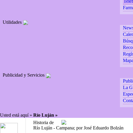
Teléf
Farm
Utilidades
Newsl
Calen
Búsq
Reco
Regís
Mapa 
Publicidad y Servicios
Publ
La G
Espec
Cont
Usted está aquí »
Río Luján »
Historia de
Río Luján - Campana; por José Eduardo Bolzán