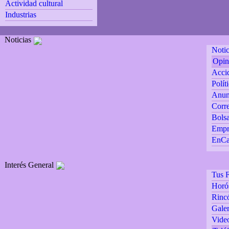
Actividad cultural
Industrias
Noticias
Notic
Opin
Accid
Polít
Anun
Corre
Bolsa
Empr
EnCa
Interés General
Tus F
Horó
Rincó
Galer
Vide