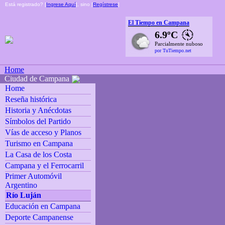
Está registrado? [
Ingrese Aquí
], sino [
Regístrese
]
El Tiempo en Campana
6.9ºC
Parcialmente nuboso
por TuTiempo.net
Home
Ciudad de Campana
Home
Reseña histórica
Historia y Anécdotas
Símbolos del Partido
Vías de acceso y Planos
Turismo en Campana
La Casa de los Costa
Campana y el Ferrocarril
Primer Automóvil
Argentino
Río Luján
Educación en Campana
Deporte Campanense