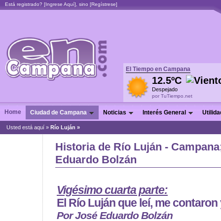
Está registrado? [
Ingrese Aquí
], sino [
Regístrese
]
El Tiempo en Campana
12.5ºC
Despejado
por TuTiempo.net
Home
Ciudad de Campana
Noticias
Interés General
Utilid
Usted está aquí »
Río Luján »
Historia de Río Luján - Campana
Eduardo Bolzán
Vigésimo cuarta parte:
El Río Luján que leí, me contaron 
Por José Eduardo Bolzán