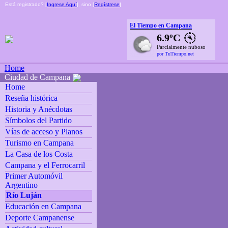
Está registrado? [
Ingrese Aquí
], sino [
Regístrese
]
El Tiempo en Campana
6.9ºC
Parcialmente nuboso
por TuTiempo.net
Home
Ciudad de Campana
Home
Reseña histórica
Historia y Anécdotas
Símbolos del Partido
Vías de acceso y Planos
Turismo en Campana
La Casa de los Costa
Campana y el Ferrocarril
Primer Automóvil
Argentino
Río Luján
Educación en Campana
Deporte Campanense