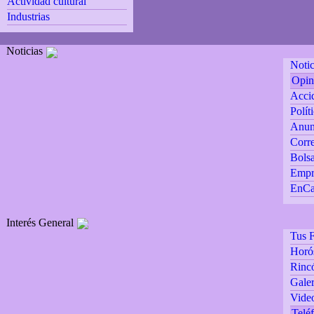
Actividad cultural
Industrias
Noticias
Notic
Opin
Accid
Polít
Anun
Corre
Bolsa
Empr
EnCa
Interés General
Tus F
Horó
Rincó
Galer
Vide
Teléf