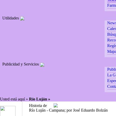
Farm
Utilidades
Newsl
Calen
Búsq
Reco
Regís
Mapa 
Publicidad y Servicios
Publ
La G
Espec
Cont
Usted está aquí »
Río Luján »
Historia de
Río Luján - Campana; por José Eduardo Bolzán