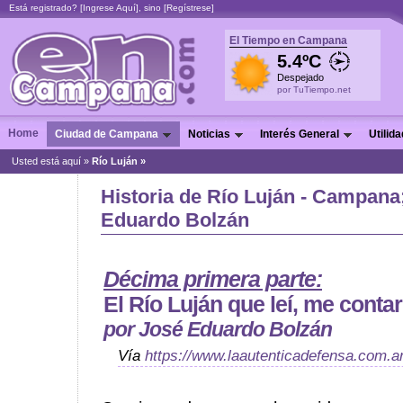
Está registrado? [
Ingrese Aquí
], sino [
Regístrese
]
El Tiempo en Campana
5.4ºC
Despejado
por TuTiempo.net
Home
Ciudad de Campana
Noticias
Interés General
Utilid
Usted está aquí »
Río Luján »
Historia de Río Luján - Campana
Eduardo Bolzán
Décima primera parte:
El Río Luján que leí, me contar
por José Eduardo Bolzán
Vía
https://www.laautenticadefensa.com.a