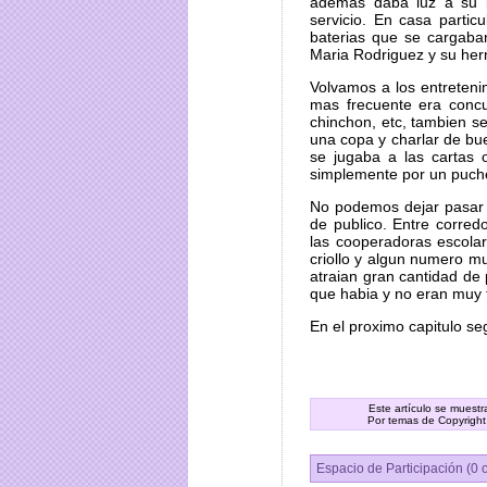
ademas daba luz a su l
servicio. En casa partic
baterias que se cargaba
Maria Rodriguez y su he
Volvamos a los entreteni
mas frecuente era concu
chinchon, etc, tambien s
una copa y charlar de b
se jugaba a las cartas 
simplemente por un puche
No podemos dejar pasar p
de publico. Entre corre
las cooperadoras escola
criollo y algun numero mus
atraian gran cantidad de 
que habia y no eran muy 
En el proximo capitulo se
Este artículo se muest
Por temas de Copyright
Espacio de Participación (0 