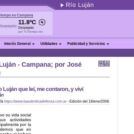
Río Luján
Tiempo en Campana
11.8ºC
Despejado
por TuTiempo.net
Interés General
Utilidades
Publicidad y Servicios
 Luján - Campana; por José
n
 Luján que leí, me contaron, y viví
án
ía
https://www.laautenticadefensa.com.ar
- Edición del 18/ene/2006
vo su vida social
us actividades
ipalmente por la
ordemos que en