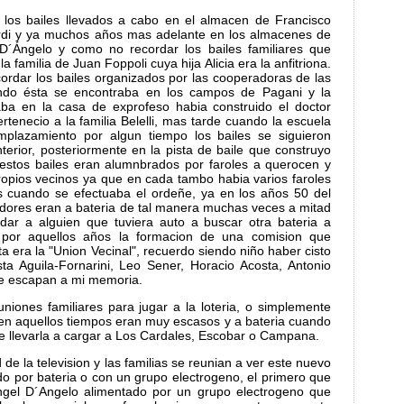
los bailes llevados a cabo en el almacen de Francisco
ardi y ya muchos años mas adelante en los almacenes de
 D´Ángelo y como no recordar los bailes familiares que
 familia de Juan Foppoli cuya hija Alicia era la anfitriona.
ordar los bailes organizados por las cooperadoras de las
do ésta se encontraba en los campos de Pagani y la
ba en la casa de exprofeso habia construido el doctor
tenecio a la familia Belelli, mas tarde cuando la escuela
plazamiento por algun tiempo los bailes se siguieron
nterior, posteriormente en la pista de baile que construyo
 estos bailes eran alumnbrados por faroles a querocen y
ropios vecinos ya que en cada tambo habia varios faroles
es cuando se efectuaba el ordeñe, ya en los años 50 del
cadores eran a bateria de tal manera muchas veces a mitad
dar a alguien que tuviera auto a buscar otra bateria a
 por aquellos años la formacion de una comision que
ta era la "Union Vecinal", recuerdo siendo niño haber cisto
ta Aguila-Fornarini, Leo Sener, Horacio Acosta, Antonio
ue escapan a mi memoria.
niones familiares para jugar a la loteria, o simplemente
en aquellos tiempos eran muy escasos y a bateria cuando
e llevarla a cargar a Los Cardales, Escobar o Campana.
de la television y las familias se reunian a ver este nuevo
do por bateria o con un grupo electrogeno, el primero que
ngel D´Angelo alimentado por un grupo electrogeno que