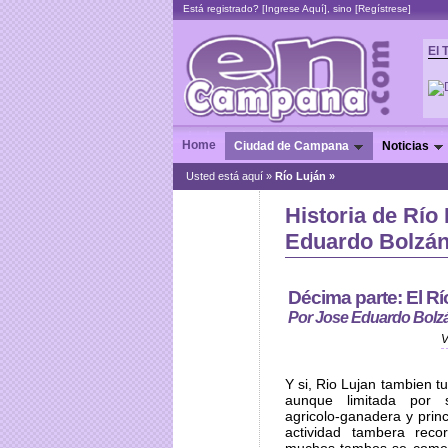
Está registrado? [
Ingrese Aquí
], sino [
Regístrese
]
El 
Home
Ciudad de Campana
Noticias
Usted está aquí »
Río Luján »
Historia de Río
Eduardo Bolzá
Décima parte: El Río
Por Jose Eduardo Bolz
V
Y si, Rio Lujan tambien tu
aunque limitada por s
agricolo-ganadera y princ
actividad tambera rec