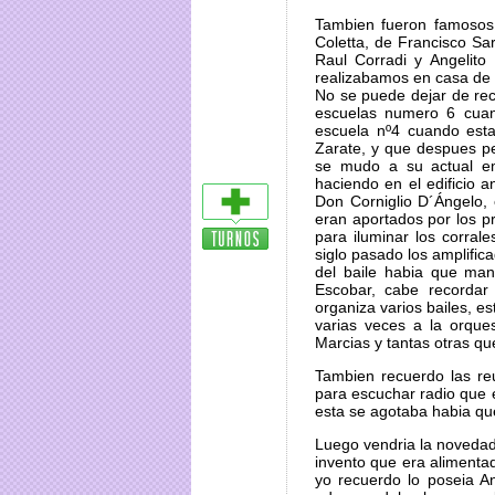
Tambien fueron famosos 
Coletta, de Francisco S
Raul Corradi y Angelito
realizabamos en casa de la
No se puede dejar de rec
escuelas numero 6 cuan
escuela nº4 cuando esta
Zarate, y que despues per
se mudo a su actual em
haciendo en el edificio a
Don Corniglio D´Ángelo,
eran aportados por los p
para iluminar los corral
siglo pasado los amplifi
del baile habia que man
Escobar, cabe recordar
organiza varios bailes, es
varias veces a la orques
Marcias y tantas otras q
Tambien recuerdo las reu
para escuchar radio que 
esta se agotaba habia qu
Luego vendria la novedad 
invento que era alimenta
yo recuerdo lo poseia A