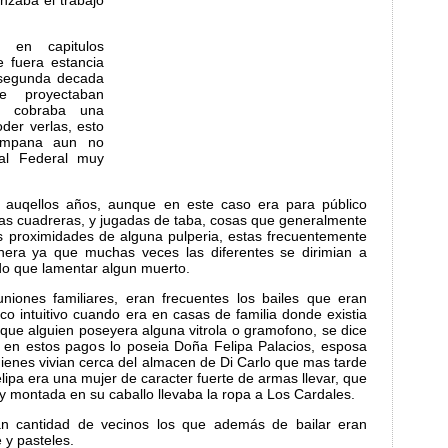
zaba el trabajo
 en capitulos
e fuera estancia
a segunda decada
e proyectaban
e cobraba una
der verlas, esto
ampana aun no
tal Federal muy
r auqellos años, aunque en este caso era para público
ras cuadreras, y jugadas de taba, cosas que generalmente
s proximidades de alguna pulperia, estas frecuentemente
era ya que muchas veces las diferentes se dirimian a
ndo que lamentar algun muerto.
uniones familiares, eran frecuentes los bailes que eran
o intuitivo cuando era en casas de familia donde existia
 que alguien poseyera alguna vitrola o gramofono, se dice
 en estos pagos lo poseia Doña Felipa Palacios, esposa
uienes vivian cerca del almacen de Di Carlo que mas tarde
lipa era una mujer de caracter fuerte de armas llevar, que
y montada en su caballo llevaba la ropa a Los Cardales.
an cantidad de vecinos los que además de bailar eran
 y pasteles.