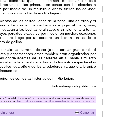
ocal comercial que fue el primero en contar con este
ulares una de las primeras en contar con luz electrica a
n por medio de un molinillo a viento fueron las de Jose
rmano Francisco Del Jesus Rodriguez.
mientos de los parroquianos de la zona, uno de ellos y el
rrir a los despachos de bebidas a jugar al truco, mus,
e jugaban a las bochas, o al sapo, o simplemente a tomar
ueyes perdidos picada de por medio, en muchas ocaciones
o a otro juego por un cordero, un lechon, un asado, o
ro de gallina.
or alto las carreras de sortija que atraian gran cantidad
dores y espectadores estas tambien eran organizadas por
res donde ademas de las carreras en si, habia almuerzo
ical o baile al final de la fiesta, todos estos espectaculos
publico lugareño y de los alrededores ya que era lo unico
frecuentes.
guiremos con estas historias de mi Rio Lujan.
bolzantangocol@ubbi.com
ra en "Portal de Campana" de forma temporal y automática. Sin modificaciones.
 se incluye un
link al artículo original en https://www.laautenticadefensa.com.ar
.
opiniones)
Comentar