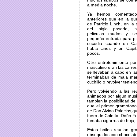
muchos tambos se comen
a media noche.
Ya hemos comentado
anteriores que en la qu
de Patricio Linch, en l
del siglo pasado, s
peliculas mudas y s
pequeña entrada para po
sucedia cuando en C
habia cines y en Capi
pocos.
Otro entretenimiento po
masculino eran las carre
se llevaban a cabo en la
terminaban de mala man
cuchillo o revolver tenie
Pero volviendo a las re
animados por algun music
tambien la posibilidad de
que el primer gramofono
de Don Alvino Palacios,q
fuera de Coletta, Doña Fe
fumaba cigarros de hoja, 
Estos bailes reunian gr
obsequidos con chocolate