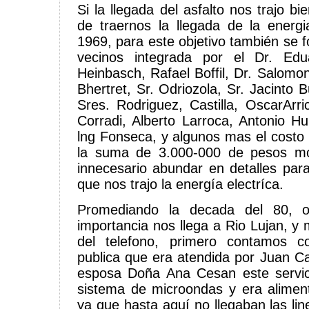
Si la llegada del asfalto nos trajo bi
de traernos la llegada de la energi
1969, para este objetivo también se 
vecinos integrada por el Dr. Edu
Heinbasch, Rafael Boffil, Dr. Salomon 
Bhertret, Sr. Odriozola, Sr. Jacinto 
Sres. Rodriguez, Castilla, OscarArri
Corradi, Alberto Larroca, Antonio H
lng Fonseca, y algunos mas el costo 
la suma de 3.000-000 de pesos mo
innecesario abundar en detalles para 
que nos trajo la energía electríca.
Promediando la decada del 80, ot
importancia nos llega a Rio Lujan, y m
del telefono, primero contamos 
publica que era atendida por Juan Ca
esposa Doña Ana Cesan este servic
sistema de microondas y era alimen
ya que hasta aquí no llegaban las lin