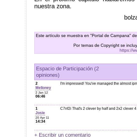
nuestra zona.
bolz
Este artículo se muestra en "Portal de Campana" de
Por temas de Copyright se inclu
https://
Espacio de Participación (2
opiniones)
2
I'm impressed! You've managed the almost ipm
Melloney
2 Jan 12
06:46
1
C7nf2i That's 2 clever by half and 2x2 clever 
Josie
20 Apr 11
14:34
+ Escribir un comentario