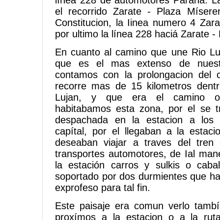
línea 228 de automotores Parana. La 
el recorrido Zarate - Plaza Mísere
Constitucion, la Iinea numero 4 Zar
por ultimo la línea 228 haciá Zarate 
En cuanto al camino que une Rio Lu
que es el mas extenso de nues
contamos con la prolongacion del c
recorre mas de 15 kilometros dent
Lujan, y que era el camino ob
habitabamos esta zona, por el se t
despachada en la estacion a los 
capítal, por el llegaban a la estaci
deseaban viajar a traves del tren 
transportes automotores, de Ial ma
la estación carros y sulkis o caba
soportado por dos durmientes que ha
exprofeso para tal fin.
Este paisaje era comun verlo tamb
proxímos a la estacion o a la ru