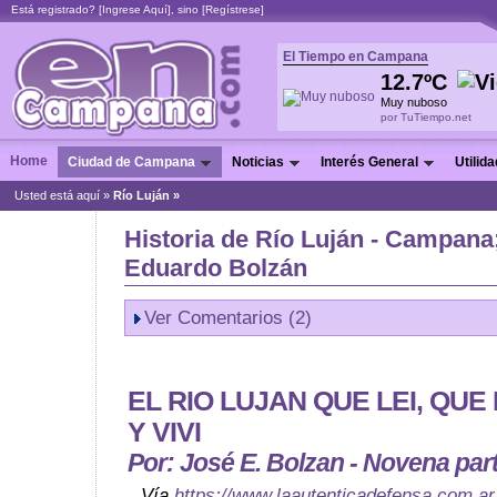
Está registrado? [
Ingrese Aquí
], sino [
Regístrese
]
El Tiempo en Campana
12.7ºC
Muy nuboso
por TuTiempo.net
Home
Ciudad de Campana
Noticias
Interés General
Utilid
Usted está aquí »
Río Luján »
Historia de Río Luján - Campana
Eduardo Bolzán
Ver Comentarios (2)
EL RIO LUJAN QUE LEI, QU
Y VIVI
Por: José E. Bolzan - Novena par
Vía
https://www.laautenticadefensa.com.ar