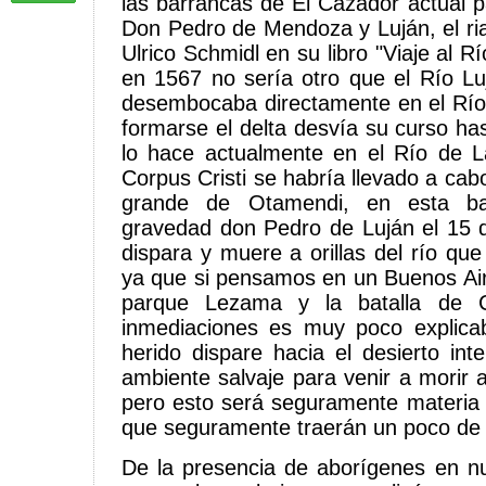
las barrancas de El Cazador actual p
Don Pedro de Mendoza y Luján, el r
Ulrico Schmidl en su libro "Viaje al R
en 1567 no sería otro que el Río L
desembocaba directamente en el Río
formarse el delta desvía su curso 
lo hace actualmente en el Río de L
Corpus Cristi se habría llevado a cabo
grande de Otamendi, en esta bat
gravedad don Pedro de Luján el 15 d
dispara y muere a orillas del río qu
ya que si pensamos en un Buenos Air
parque Lezama y la batalla de C
inmediaciones es muy poco explicab
herido dispare hacia el desierto i
ambiente salvaje para venir a morir a 
pero esto será seguramente materia p
que seguramente traerán un poco de 
De la presencia de aborígenes en n