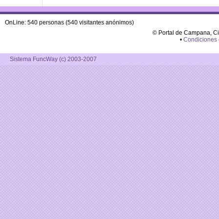
OnLine: 540 personas (540 visitantes anónimos)
© Portal de Campana, C
•
Condiciones
Sistema FuncWay (c) 2003-2007