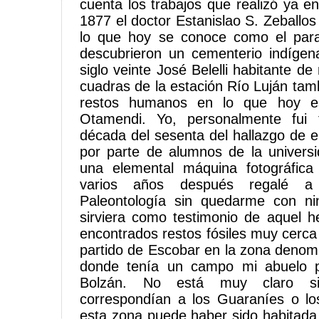
cuenta los trabajos que realizó ya e
1877 el doctor Estanislao S. Zeballos 
lo que hoy se conoce como el paraj
descubrieron un cementerio indígen
siglo veinte José Belelli habitante d
cuadras de la estación Río Luján ta
restos humanos en lo que hoy es
Otamendi. Yo, personalmente fui 
década del sesenta del hallazgo de e
por parte de alumnos de la univers
una elemental máquina fotográfic
varios años después regalé a
Paleontología sin quedarme con n
sirviera como testimonio de aquel 
encontrados restos fósiles muy cerca
partido de Escobar en la zona denom
donde tenía un campo mi abuelo 
Bolzán. No está muy claro si
correspondían a los Guaraníes o l
esta zona puede haber sido habitada 