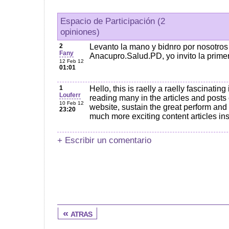
Espacio de Participación (2
opiniones)
2
Levanto la mano y bidnro por nosotro
Fany
Anacupro.Salud.PD, yo invito la prime
12 Feb 12
01:01
1
Hello, this is raelly a raelly fascinatin
Louferr
reading many in the articles and posts
10 Feb 12
website, sustain the great perform and 
23:20
much more exciting content articles insi
+ Escribir un comentario
« atras