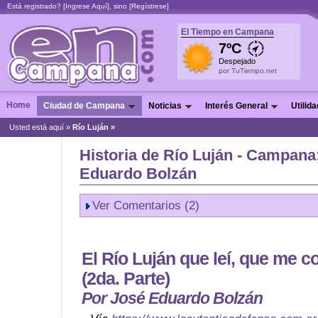
Está registrado? [
Ingrese Aquí
], sino [
Regístrese
]
El Tiempo en Campana
7ºC
Despejado
por TuTiempo.net
Home
Ciudad de Campana
Noticias
Interés General
Utilid
Usted está aquí »
Río Luján »
Historia de Río Luján - Campana
Eduardo Bolzán
Ver Comentarios (2)
El Río Luján que leí, que me co
(2da. Parte)
Por José Eduardo Bolzán