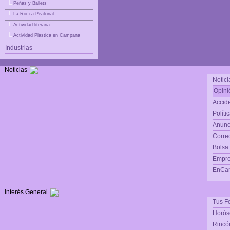
|_
Peñas y Ballets
|_
La Rocca Peatonal
|_
Actividad literaria
|_
Actividad Plástica en Campana
Industrias
Noticias
Notici
Opini
Accide
Políti
Anunc
Corre
Bolsa
Empre
EnCam
Interés General
Tus F
Horós
Rincón