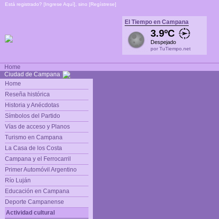
Está registrado? [
Ingrese Aquí
], sino [
Regístrese
]
El Tiempo en Campana
3.9ºC
Despejado
por TuTiempo.net
Home
Ciudad de Campana
Home
Reseña histórica
Historia y Anécdotas
Símbolos del Partido
Vías de acceso y Planos
Turismo en Campana
La Casa de los Costa
Campana y el Ferrocarril
Primer Automóvil Argentino
Río Luján
Educación en Campana
Deporte Campanense
Actividad cultural