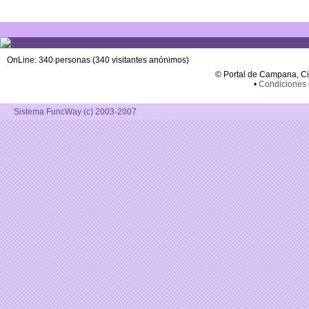
OnLine: 340 personas (340 visitantes anónimos)
© Portal de Campana, C
•
Condiciones
Sistema FuncWay (c) 2003-2007